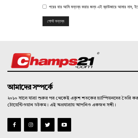
পরের বার আমি মন্তব্য করার জন্য এই ব্রাউজারে আমার নাম, ই
©
আমাদের সম্পর্কে
২০১০ সালে যাত্রা শুরুর পর থেকেই একুশ শতকের চ্যাম্পিয়নদের তৈরি করত
টোয়েন্টিওয়ান ডটকম। এই অগ্রযাত্রায় আপনিও একজন সঙ্গী।