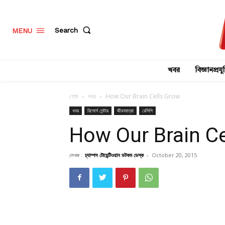
Search
MENU
খবর
বিজ্ঞানপ্রযুক
হোম
খবর
How Our Brain Cells Grow
খবর
রিসোর্স সেন্টার
জীবনযাত্রা
রেসিপি
How Our Brain C
লেখক :
চ্যাম্পস টোয়েন্টিওয়ান ডটকম ডেস্ক
-
October 20, 2015