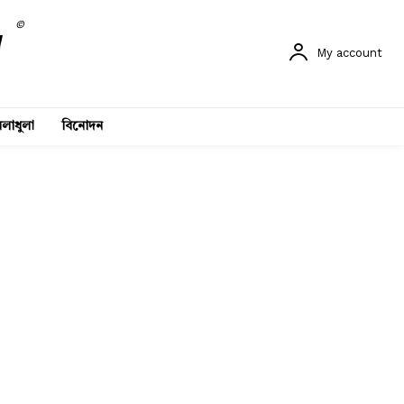
©
My account
লাধুলা
বিনোদন