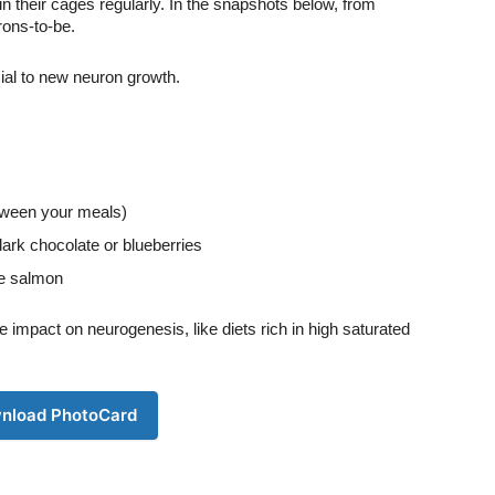
in their cages regularly. In the snapshots below, from
rons-to-be.
ial to new neuron growth.
Company
between your meals)
s21
About
dark chocolate or blueberries
ike salmon
Contact us
Subscription Plans
 impact on neurogenesis, like diets rich in high saturated
My account
Download PhotoCard
nload PhotoCard