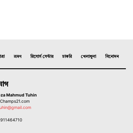
্রা
ভ্রমণ
রিসোর্স সেন্টার
চাকরি
খেলাধুলা
বিনোদন
যোগ
oza Mahmud Tuhin
, Champs21.com
uhin@gmail.com
01911464710