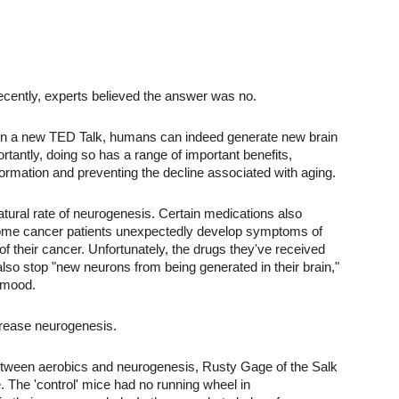
ecently, experts believed the answer was no.
s in a new TED Talk, humans can indeed generate new brain
tantly, doing so has a range of important benefits,
rmation and preventing the decline associated with aging.
natural rate of neurogenesis. Certain medications also
ome cancer patients unexpectedly develop symptoms of
of their cancer. Unfortunately, the drugs they've received
 also stop "new neurons from being generated in their brain,"
 mood.
ncrease neurogenesis.
ks between aerobics and neurogenesis, Rusty Gage of the Salk
. The 'control' mice had no running wheel in