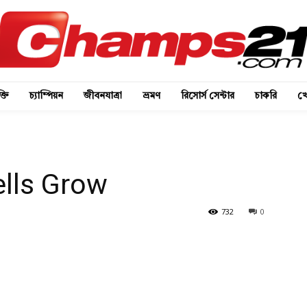
্তি
চ্যাম্পিয়ন
জীবনযাত্রা
ভ্রমণ
রিসোর্স সেন্টার
চাকরি
খে
ells Grow
732
0