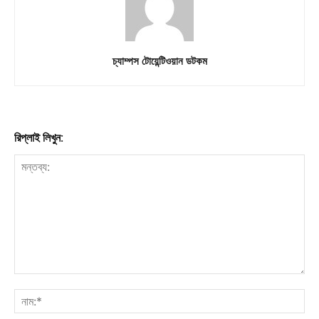
Download PhotoCard
চ্যাম্পস টোয়েন্টিওয়ান ডটকম
রিপ্লাই লিখুন: