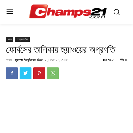
খবর
আন্তর্জাতিক
ফোর্বসের তালিকায় হুয়াওয়ের অগ্রগতি
লেখক :
চ্যাম্পস টোয়েন্টিওয়ান ডটকম
-
June 26, 2018
962
0