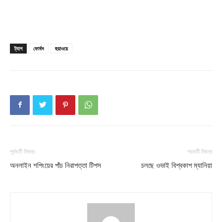
Champs21
ট্যাগ
ফোর্বস
হুয়াওয়ে
Company
About
পূর্ববর্তী নিবন্ধ
পরবর্তী নিবন্ধ
Contact us
অনলাইন শপিংয়ের পাঁচ নিরাপত্তা টিপস
চলছে ওভাই বিশ্বকাপ ম্যানিয়া
Subscription Plans
My account