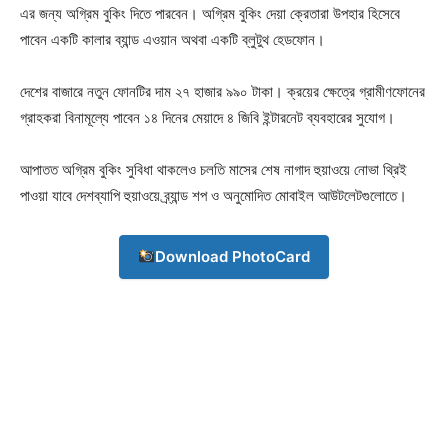
এর জন্য অগ্রিম বুকিং দিতে পারবেন। অগ্রিম বুকিং দেয়া ক্রেতারা উপহার হিসেবে
পাবেন একটি কালার ব্যান্ড এওয়ান অথবা একটি ব্লুটুথ হেডফোন।
দেশের বাজারে নতুন ফোনটির দাম ২৭ হাজার ৯৯০ টাকা। ক্রয়ের ক্ষেত্রে গ্রামীণফোনের
গ্রাহকরা বিনামূল্যে পাবেন ১৪ দিনের মেয়াদে ৪ জিবি ইন্টারনেট ব্যবহারের সুযোগ।
আপাতত অগ্রিম বুকিং সুবিধা থাকলেও চলতি মাসের শেষ নাগাদ হুয়াওয়ে নোভা থ্রিই
পাওয়া যাবে দেশব্যাপি হুয়াওয়ে ব্র্যান্ড শপ ও অনুমোদিত মোবাইল আউটলেটগুলোতে।
Download PhotoCard
Champs21