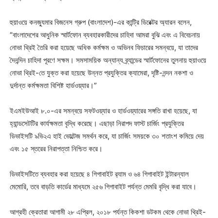
হুয়াওয়ে কনজ্যুমার বিজনেস গ্রুপ (বাংলাদেশ)-এর কান্ট্রি ডিরেক্টর অ্যারন বলেন,
“বাংলাদেশের আধুনিক স্মার্টফোন ব্যবহারকারীদের চাহিদা আমরা বুঝি এবং এ বিবেচনায়
নোভা থ্রিই তৈরি করা হয়েছে অধিক কর্মক্ষম ও অভিনব ফিচারের সমন্বয়ে, যা তাদের
দৈনন্দিন চাহিদা পূরণে সক্ষম। সমসাময়িক অন্যান্য ব্র্যান্ডের স্মার্টফোনের তুলনায় হুয়াওয়ে
নোভা থ্রিই-তে যুক্ত করা হয়েছে উন্নত প্রযুক্তির ক্যামেরা, দৃষ্টি-নন্দন নকশা ও
দুর্দান্ত কর্মক্ষমতা বিশিষ্ট হার্ডওয়্যার।”
ইএমইউআই ৮.০-এর সমন্বয়ে সফটওয়্যার ও হার্ডওয়্যারের সঙ্গতি রাখা হয়েছে, যা
হ্যান্ডসেটটির কার্যক্ষমতা বৃদ্ধি করেছে। এছাড়া নিরাপদ ফাস্ট চার্জিং প্রযুক্তির
ডিভাইসটি ৯ভি২এ হাই ভোল্টেজ সমর্থন করে, যা চার্জিং সময়কে ৩০ শতাংশ কমিয়ে দেয়
এবং ১৫ স্তরের নিরাপত্তা নিশ্চিত করে।
ডিভাইসটিতে ব্যবহার করা হয়েছে ৪ গিগাবাইট র‍্যাম ও ৬৪ গিগাবাইট ইন্টারন্যাল
মেমোরি, তবে বাড়তি কার্ডের মাধ্যমে ২৫৬ গিগাবাইট পর্যন্ত মেমরি বৃদ্ধি করা যাবে।
আগ্রহী ক্রেতারা আগামী ২৮ এপ্রিল, ২০১৮ পর্যন্ত কিকশা ডটকম থেকে নোভা থ্রিই-