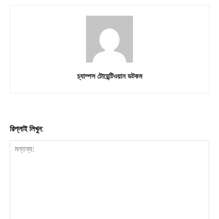
চ্যাম্পস টোয়েন্টিওয়ান ডটকম
রিপ্লাই লিখুন: