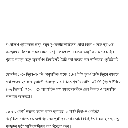
বাংলাদেশি গ্রাহকদের জন্য নতুন সুপারস্টার স্মার্টফোন নোভা থ্রিই এনেছে হুয়াওয়ে
কনজ্যুমার বিজনেস গ্রুপ (বাংলাদেশ)। তরুণ পেশাদারদের আধুনিক নকশার চাহিদা
পুরণের লক্ষ্যে নতুন ফ্ল্যাগশিপ ডিভাইসটি তৈরি করা হয়েছে বলে জানিয়েছে প্রতিষ্ঠানটি।
ফোনটির ১৯:৯ স্ক্রিন-টু-বডি আনুপাতিক মাপের ৫.৮৪ ইঞ্চি ফুলএইচডি স্ক্রিনে ব্যবহার
করা হয়েছে হুয়াওয়ে ফুলভিউ ডিসপ্লে ২.০। ডিসপ্লেটির রেটিনা এইচডি (প্রতি ইঞ্চিতে
৪৩২ পিক্সেল) ও ১৫০০:১ আনুপাতিক মাপ ব্যবহারকারীকে দেবে উন্নত ও স্পন্দনশীল
কালারের অভিজ্ঞতা।
১৬ ও ২ মেগাপিক্সেলের ডুয়াল ব্যাক ক্যামেরা ও লাইট ফিউশন পোর্ট্রেট
প্রযুক্তিসম্বলিত ১৬ মেগাপিক্সেলের ফ্রন্ট ক্যামেরার নোভা থ্রিই তৈরি করা হয়েছে নতুন
প্রজন্মের ফটোগ্রাফিপ্রেমীদের কথা বিবেচনা করে।