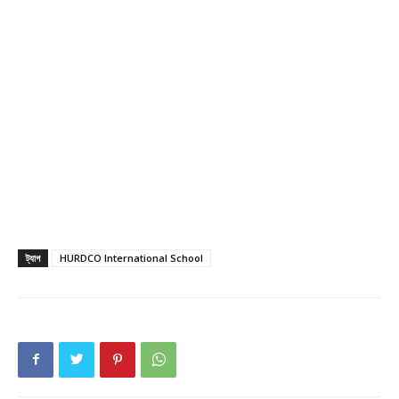
Champs21
ট্যাগ
HURDCO International School
Company
About
Contact us