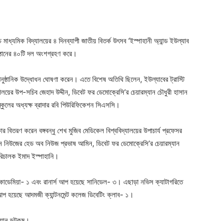
 মাধ্যমিক বিদ্যালয়ের ৪ দিনব্যাপী জাতীয় বিতর্ক উৎসব ‘ইস্পাহানী অ্যান্ড ইউল্যাব
ষ্ঠানের ৪০টি দল অংশগ্রহণ করে।
র আনুষ্ঠানিক উদ্ধোধন ঘোষণা করেন। এতে বিশেষ অতিথি ছিলেন, ইউল্যাবের ট্রাস্টি
ণালয়ের উপ-সচিব জেহাদ উদ্দীন, ডিবেট ফর ডেমোক্রেসি’র চেয়ারম্যান চৌধুরী হাসান
্কুলের অধ্যক্ষ ব্রাদার রবি পিউরিফিকেশন সিএসসি।
র বিতরণ করেন বঙ্গবন্ধু শেখ মুজিব মেডিকেল বিশ্ববিদ্যালয়ের উপাচার্য প্রফেসর
 নিউজের হেড অব নিউজ প্রভাষ আমিন, ডিবেট ফর ডেমোক্রেসি’র চেয়ারম্যান
রিচালক ইমাদ ইস্পাহানি।
্যাকাডেমিয়া- ১ এবং রানার্স আপ হয়েছে সানিডেল- ৩। এছাড়া নভিস ক্যাটাগরিতে
আপ হয়েছে আদমজী ক্যান্টনমেন্ট কলেজ ডিবেটিং ক্লাব- ১।
িওয়ান ডটকম।