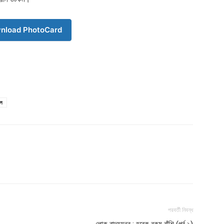
nload PhotoCard
ুল
Company
s21
About
Contact us
Subscription Plans
My account
পরবর্তী নিবন্ধ
লোক বাদ্যযন্ত্র : হরেক রকম বাঁশি (পর্ব ১)