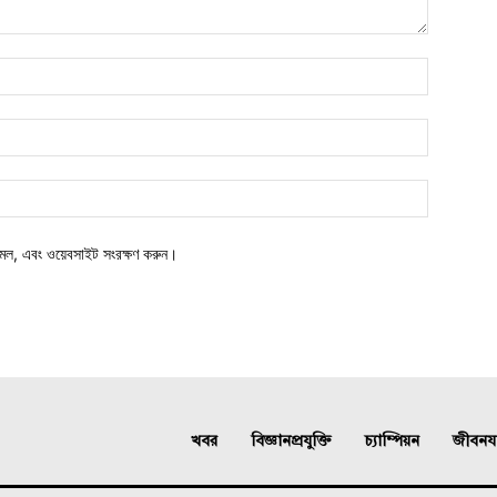
মেল, এবং ওয়েবসাইট সংরক্ষণ করুন।
খবর
বিজ্ঞানপ্রযুক্তি
চ্যাম্পিয়ন
জীবনযাত