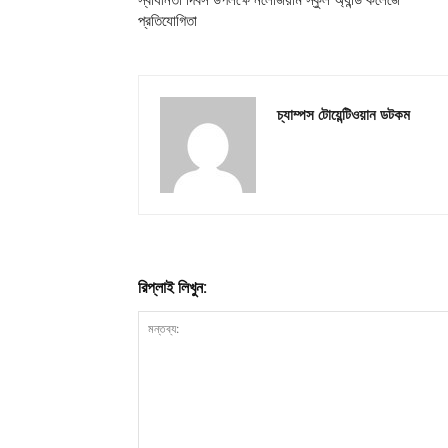
প্রতিযোগিতা
চ্যাম্পস টোয়েন্টিওয়ান ডটকম
রিপ্লাই লিখুন: