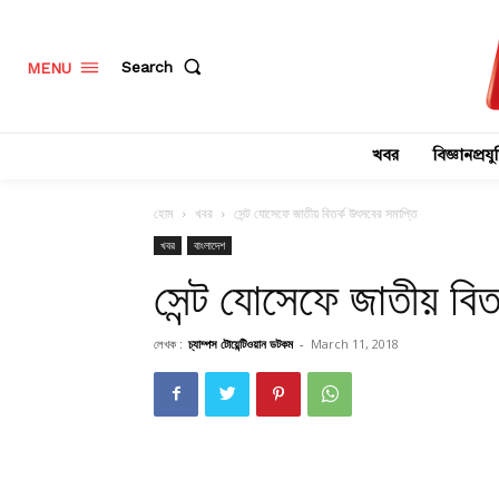
Search
MENU
খবর
বিজ্ঞানপ্রযুক
হোম
খবর
সেন্ট যোসেফে জাতীয় বিতর্ক উৎসবের সমাপ্তি
খবর
বাংলাদেশ
সেন্ট যোসেফে জাতীয় বিত
লেখক :
চ্যাম্পস টোয়েন্টিওয়ান ডটকম
-
March 11, 2018