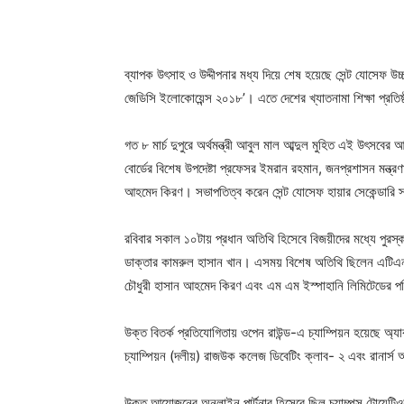
ব্যাপক উৎসাহ ও উদ্দীপনার মধ্য দিয়ে শেষ হয়েছে সেন্ট যোসেফ উচ্চ
জেডিসি ইলোকোয়েন্স ২০১৮’। এতে দেশের খ্যাতনামা শিক্ষা প্রতি
গত ৮ মার্চ দুপুরে অর্থমন্ত্রী আবুল মাল আব্দুল মুহিত এই উৎসবে
বোর্ডের বিশেষ উপদেষ্টা প্রফেসর ইমরান রহমান, জনপ্রশাসন মন্ত্র
আহমেদ কিরণ। সভাপতিত্ব করেন সেন্ট যোসেফ হায়ার সেকেন্ডারি স
রবিবার সকাল ১০টায় প্রধান অতিথি হিসেবে বিজয়ীদের মধ্যে পুরস্কা
ডাক্তার কামরুল হাসান খান। এসময় বিশেষ অতিথি ছিলেন এটিএন
চৌধুরী হাসান আহমেদ কিরণ এবং এম এম ইস্পাহানি লিমিটেডের প
উক্ত বিতর্ক প্রতিযোগিতায় ওপেন রাউন্ড-এ চ্যাম্পিয়ন হয়েছে অ
চ্যাম্পিয়ন (দলীয়) রাজউক কলেজ ডিবেটিং ক্লাব- ২ এবং রানার্স 
উক্ত আয়োজনের অনলাইন পার্টনার হিসেবে ছিল চ্যাম্পস টোয়েন্ট