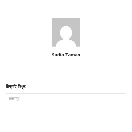
Company
About
Contact us
Sadia Zaman
Subscription Plans
My account
রিপ্লাই লিখুন: