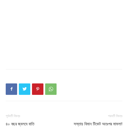
Champs21
পূর্ববর্তী নিবন্ধ
পরবর্তী নিবন্ধ
৪০ বছর জ্বলবে বাতি
সস্তায় বিমান টিকেট অতঃপর মামলা!