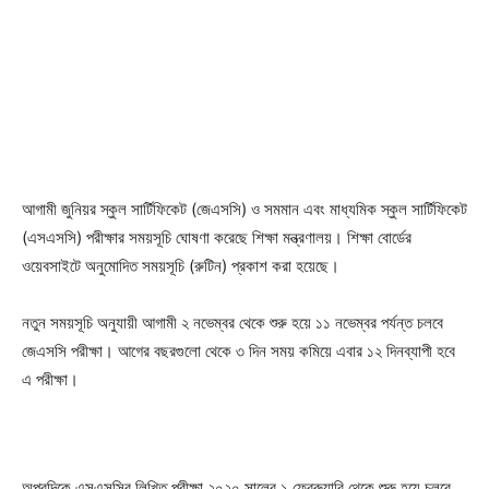
আগামী জুনিয়র স্কুল সার্টিফিকেট (জেএসসি) ও সমমান এবং মাধ্যমিক স্কুল সার্টিফিকেট
(এসএসসি) পরীক্ষার সময়সূচি ঘোষণা করেছে শিক্ষা মন্ত্রণালয়। শিক্ষা বোর্ডের
ওয়েবসাইটে অনুমোদিত সময়সূচি (রুটিন) প্রকাশ করা হয়েছে।
নতুন সময়সূচি অনুযায়ী আগামী ২ নভেম্বর থেকে শুরু হয়ে ১১ নভেম্বর পর্যন্ত চলবে
জেএসসি পরীক্ষা। আগের বছরগুলো থেকে ৩ দিন সময় কমিয়ে এবার ১২ দিনব্যাপী হবে
এ পরীক্ষা।
অপরদিকে এসএসসির লিখিত পরীক্ষা ২০২০ সালের ১ ফেব্রুয়ারি থেকে শুরু হয়ে চলবে