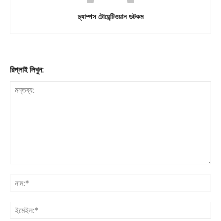
চ্যাম্পস টোয়েন্টিওয়ান ডটকম
রিপ্লাই লিখুন: