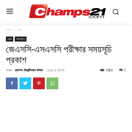
হোম
খবর
খবর
বাংলাদেশ
জেএসসি-এসএসসি পরীক্ষার সময়সূচি
প্রকাশ
লেখক :
চ্যাম্পস টোয়েন্টিওয়ান ডটকম
-
July 4, 2019
1502
0