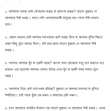
২. আপনাকে অযথা কেউ খোশামোদ করছে বা প্রশংসা করছে? তাহলে বুঝবেন সে
আপনাকে ঈর্ষা করছে। কারণ বেশি খোশামোদকারী মানুষের মনে গোপন ঈর্ষা বসবাস
করে।
৩. খেয়াল করবেন কেউ আপনার সফলতাকে ছোট করছে কিনা বা আপনার খুশির পিছনে
খারাপ কিছু তুলে আনছে কিনা। যদি করে থাকে তাহলে বুঝবেন সে আপনাকে ঈর্ষা
করছে।
৪. সবসময় আপনার খুঁত বা ত্রুটি ধরছে? অনেক সময় তাদেরকে বন্ধু মনে করলেও মনে
রাখবেন এরা হয়তোবা আপনার গোপনে বাইরে এসব খুঁত বা ত্রুটি সবার সামনে তুলে
ধরছে।
৫. আপনাকে নিয়ে কেউ নানা গুজব রটাচ্ছে? বুঝবেন সে আপনার সফলতা বা খুশিতে
ঈর্ষান্বিত। তাই তাকে খুঁজে বের করুন ও থামানোর চেষ্টা করুন।
৬. যখন আপনাকে অযাচিত উপদেশ দেয় তাহলে বুঝবেন সে আপনাকে ঈর্ষা করছে। এদের