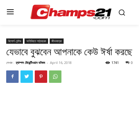
রিসোর্স সেন্টার
অতিরিক্ত পাঠ্যক্রম
জীবনযাত্রা
যেভাবে বুঝবেন আপনাকে কেউ ঈর্ষা করছে
লেখক :
চ্যাম্পস টোয়েন্টিওয়ান ডটকম
-
April 16, 2018
1741
0