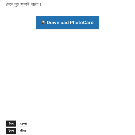
থেকে দূরে থাকাই ভালো।
Download PhotoCard
Champs21
উৎস
এবেলা
Company
ট্যাগ
জীবন