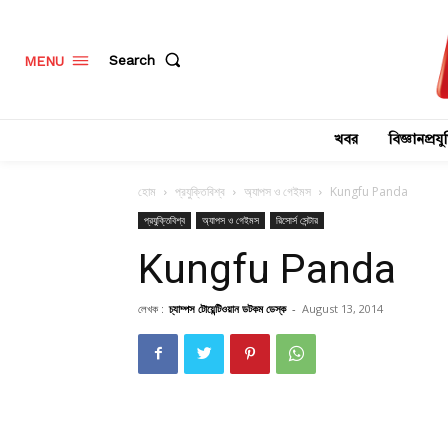
Search
MENU
খবর
বিজ্ঞানপ্রযুক
হোম
প্রযুক্তিবিশ্ব
অ্যাপস ও গেইমস
Kungfu Panda
প্রযুক্তিবিশ্ব
অ্যাপস ও গেইমস
রিসোর্স সেন্টার
Kungfu Panda
লেখক :
চ্যাম্পস টোয়েন্টিওয়ান ডটকম ডেস্ক
-
August 13, 2014