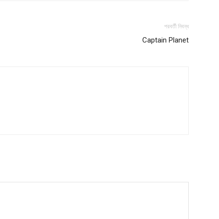
পরবর্তী নিবন্ধ
Company
Captain Planet
s21
About
Contact us
Subscription Plans
My account
Download PhotoCard