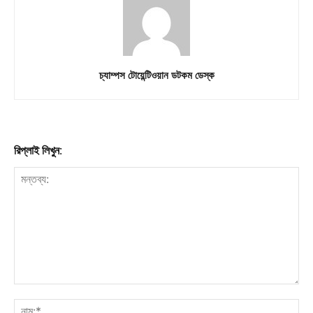
Download PhotoCard
চ্যাম্পস টোয়েন্টিওয়ান ডটকম ডেস্ক
রিপ্লাই লিখুন: