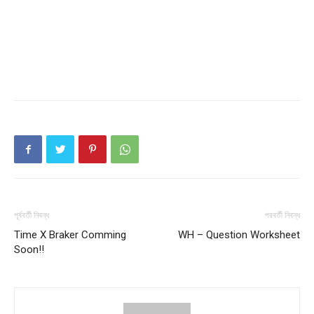
Champs21
Company
About
পূর্ববর্তী নিবন্ধ
পরবর্তী নিবন্ধ
Contact us
Time X Braker Comming
WH – Question Worksheet
Soon!!
Subscription Plans
My account