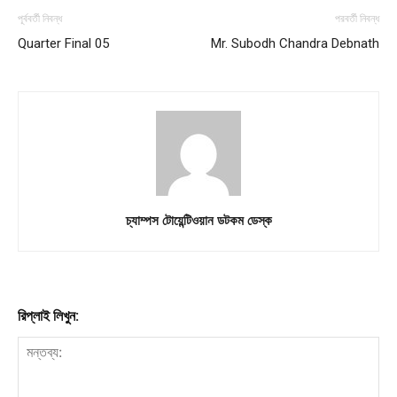
পূর্ববর্তী নিবন্ধ
পরবর্তী নিবন্ধ
Quarter Final 05
Mr. Subodh Chandra Debnath
Company
About
Contact us
Subscription Plans
My account
চ্যাম্পস টোয়েন্টিওয়ান ডটকম ডেস্ক
Download PhotoCard
রিপ্লাই লিখুন: