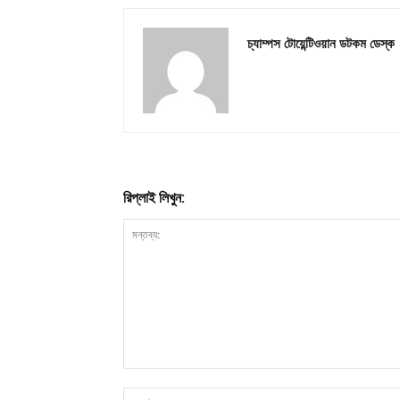
চ্যাম্পস টোয়েন্টিওয়ান ডটকম ডেস্ক
রিপ্লাই লিখুন: