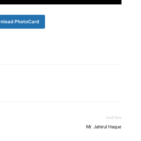
nload PhotoCard
Company
s21
About
Contact us
Subscription Plans
পরবর্তী নিবন্ধ
My account
Mr. Jahirul Haque
Download PhotoCard