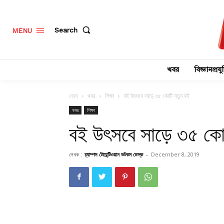
Search
MENU
খবর
বিজ্ঞানপ্রযুক
হোম
খবর
শিক্ষা
বই উৎসবে সাড়ে ৩৫ কোটি নতুন বই
খবর
শিক্ষা
বই উৎসবে সাড়ে ৩৫ কো
লেখক :
চ্যাম্পস টোয়েন্টিওয়ান ডটকম ডেস্ক
-
December 8, 2019