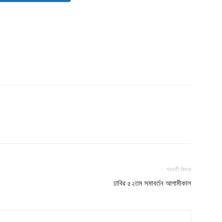
Company
s21
About
Contact us
Subscription Plans
পরবর্তী নিবন্ধ
My account
ঢাবির ৫২তম সমাবর্তন আগামীকাল
Download PhotoCard