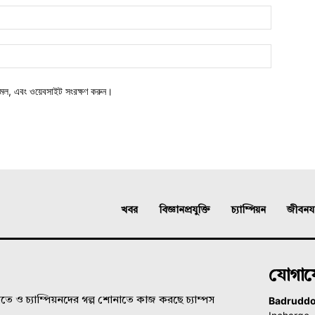
মেল, এবং ওয়েবসাইট সংরক্ষণ করুন।
খবর
বিজ্ঞানপ্রযুক্তি
চ্যাম্পিয়ন
জীবনযাত
যোগা
Badrudd
ে ও চ্যাম্পিয়নদের গল্প শোনাতে কাজ করছে চ্যাম্পস