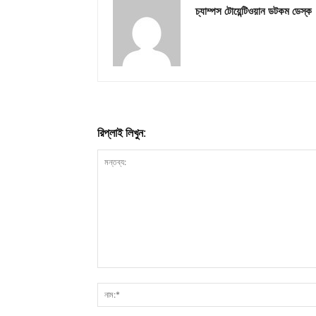
চ্যাম্পস টোয়েন্টিওয়ান ডটকম ডেস্ক
রিপ্লাই লিখুন: