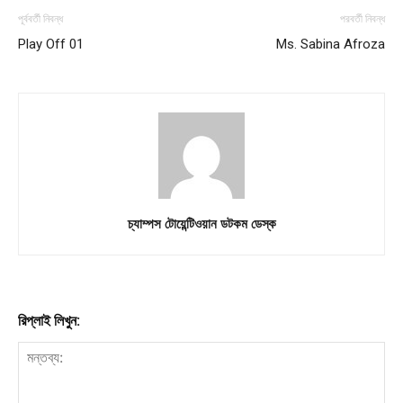
পূর্ববর্তী নিবন্ধ
পরবর্তী নিবন্ধ
Play Off 01
Ms. Sabina Afroza
Company
About
Contact us
Subscription Plans
My account
চ্যাম্পস টোয়েন্টিওয়ান ডটকম ডেস্ক
Download PhotoCard
রিপ্লাই লিখুন: