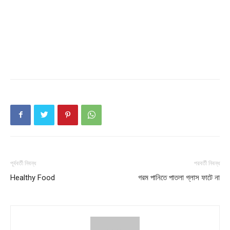
Champs21
Company
About
পূর্ববর্তী নিবন্ধ
পরবর্তী নিবন্ধ
Contact us
Healthy Food
গরম পানিতে পাতলা গ্লাস ফাটে না
Subscription Plans
My account