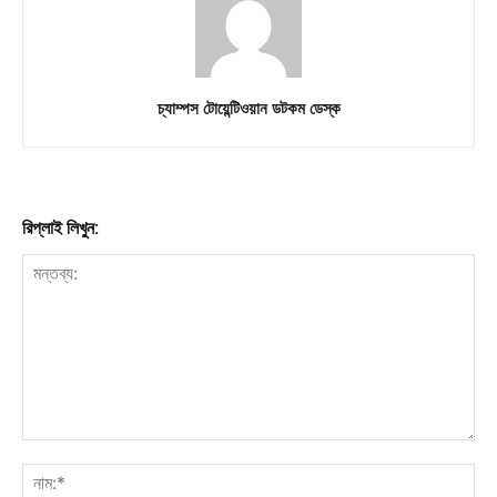
Download PhotoCard
চ্যাম্পস টোয়েন্টিওয়ান ডটকম ডেস্ক
রিপ্লাই লিখুন: