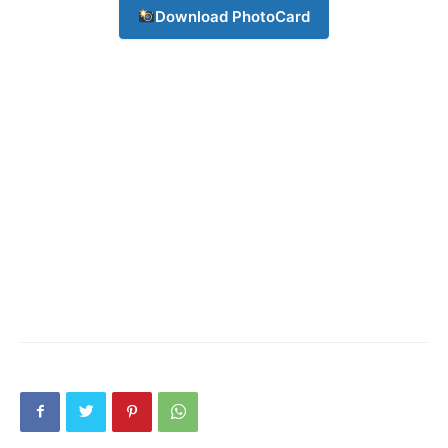
Download PhotoCard
Company
About
Contact us
Subscription Plans
My account
Download PhotoCard