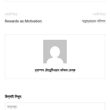
পূর্ববর্তী নিবন্ধ
পরবর্তী নিবন্ধ
Rewards as Motivation
অ্যান্ড্রয়েডে ললিপপ
চ্যাম্পস টোয়েন্টিওয়ান ডটকম ডেস্ক
রিপ্লাই লিখুন: