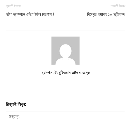
পূর্ববর্তী নিবন্ধ
পরবর্তী নিবন্ধ
হঠাৎ ভূকম্পনে কেঁপে উঠল চারপাশ !
বিশ্বের ভয়াবহ ১০ ভূমিকম্প
Company
About
Contact us
Subscription Plans
My account
চ্যাম্পস টোয়েন্টিওয়ান ডটকম ডেস্ক
Download PhotoCard
রিপ্লাই লিখুন: