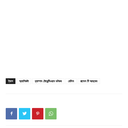
Company
About
Contact us
Subscription Plans
My account
ট্যাগ
অ্যাপিকটা
চ্যাম্পস টোয়েন্টিওয়ান ডটকম
বেসিস
রাসেল টি আহমেদ
Download PhotoCard