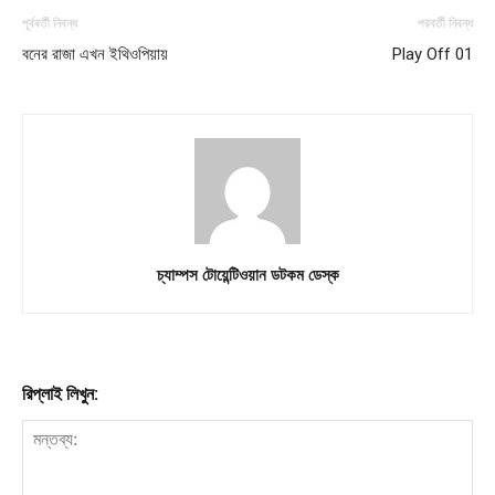
পূর্ববর্তী নিবন্ধ
পরবর্তী নিবন্ধ
বনের রাজা এখন ইথিওপিয়ায়
Play Off 01
Company
About
Contact us
Subscription Plans
My account
চ্যাম্পস টোয়েন্টিওয়ান ডটকম ডেস্ক
Download PhotoCard
রিপ্লাই লিখুন: