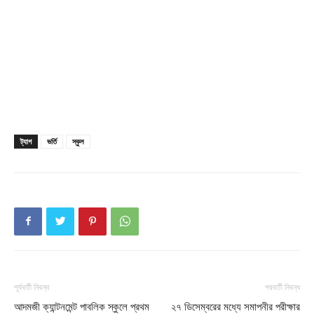
Champs21
ট্যাগ
ভর্তি
স্কুল
Company
About
Contact us
পূর্ববর্তী নিবন্ধ
পরবর্তী নিবন্ধ
Subscription Plans
আদমজী ক্যান্টনমেন্ট পাবলিক স্কুলে প্রথম
২৭ ডিসেম্বরের মধ্যে সমাপনীর পরীক্ষার
My account