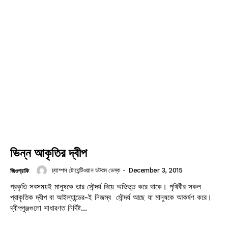
ভিন্ন আকৃতির দ্বীপ
চ্যাম্পস টোয়েন্টিওয়ান ডটকম ডেস্ক
-
December 3, 2015
জিওগ্রাফি
প্রকৃতি সবসময়ই মানুষকে তার সৌন্দর্য দিয়ে অভিভূত করে থাকে। পৃথিবীর সকল
প্রাকৃতিক দ্বীপ বা আইল্যান্ডের-ই নিজস্ব সৌন্দর্য আছে যা মানুষকে আকর্ষণ করে।
দ্বীপপুঞ্জগুলো সাধারণত নির্দিষ্ট...