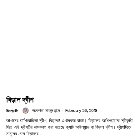
বিড়াল দ্বীপ
বদরুদ্দোজা মাহমুদ তুহিন
-
February 26, 2018
জিওগ্রাফি
জাপানের তাশিরোজিমা দ্বীপ, বিড়ালই এখানকার রাজা। বিড়ালের আধিপত্যকে স্বীকৃতি
দিয়ে এই দ্বীপটির নামকরণ করা হয়েছে ক্যাট আইল্যান্ড বা বিড়াল দ্বীপ। দ্বীপটিতে
মানুষের চেয়ে বিড়ালের...