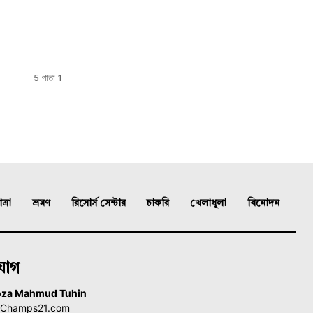
5 পাতা 1
্রা
ভ্রমণ
রিসোর্স সেন্টার
চাকরি
খেলাধুলা
বিনোদন
যোগ
oza Mahmud Tuhin
, Champs21.com