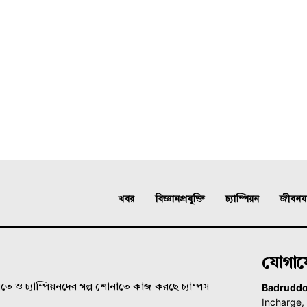
খবর
বিজ্ঞানপ্রযুক্তি
চ্যাম্পিয়ন
জীবনযাত
যোগা
Badrudd
ে ও চ্যাম্পিয়নদের গল্প শোনাতে কাজ করছে চ্যাম্পস
Incharge