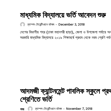
Company
মাধ্যমিক বিদ্যালয়ে ভর্তি আবেদন শুরু
s21
About
চ্যাম্পস টোয়েন্টিওয়ান ডটকম
-
December 3, 2018
Contact us
দেশের বিভাগীয় শহর (ঢাকা মহানগরী ছাড়া), জেলা ও উপজেলা পর্যায়ে অ
Subscription Plans
সরকারি মাধ্যমিক বিদ্যালয়ে ২০১৯ শিক্ষাবর্ষে প্রথম থেকে নবম শ্রেণি পর
My account
আদমজী ক্যান্টনমেন্ট পাবলিক স্কুলে প্র
শ্রেণিতে ভর্তি
চ্যাম্পস টোয়েন্টিওয়ান ডটকম
-
November 7, 2018
খবর