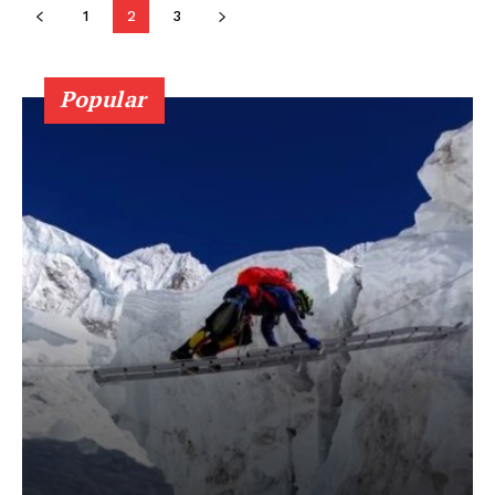
Subscription Plans
1
2
3
My account
Popular