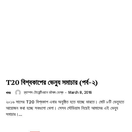
Champs21
T20 বিশ্বকাপের ভেন্যু সমাচার (পর্ব-২)
চ্যাম্পস টোয়েন্টিওয়ান ডটকম ডেস্ক
-
March 8, 2016
খবর
Company
২০১৬ সালের T20 বিশ্বকাপ এবার অনুষ্ঠিত হতে যাচ্ছে ভারতে। মোট ৮টি ভেন্যুতে
আয়োজন করা হচ্ছে সবগুলো খেলা। সেসব স্টেডিয়াম নিয়েই আমাদের এই ভেন্যু
সমাচার।...
About
Contact us