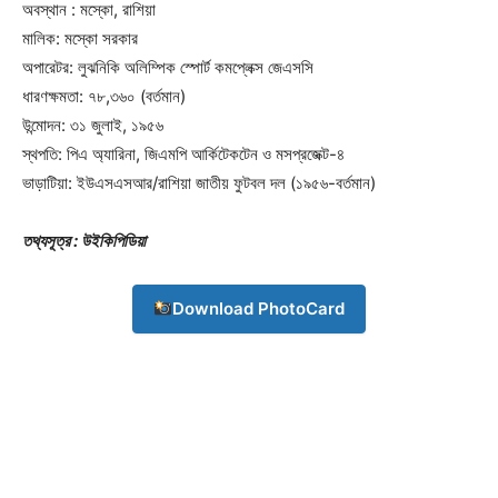
অবস্থান : মস্কো, রাশিয়া
মালিক: মস্কো সরকার
Company
অপারেটর: লুঝনিকি অলিম্পিক স্পোর্ট কমপ্লেক্স জেএসসি
ধারণক্ষমতা: ৭৮,৩৬০ (বর্তমান)
About
উন্মোদন: ৩১ জুলাই, ১৯৫৬
স্থপতি: পিএ অ্যারিনা, জিএমপি আর্কিটেকটেন ও মসপ্রজেক্ট-৪
Contact us
ভাড়াটিয়া: ইউএসএসআর/রাশিয়া জাতীয় ফুটবল দল (১৯৫৬-বর্তমান)
Subscription Plans
My account
তথ্যসূত্র : উইকিপিডিয়া
Download PhotoCard
Download PhotoCard