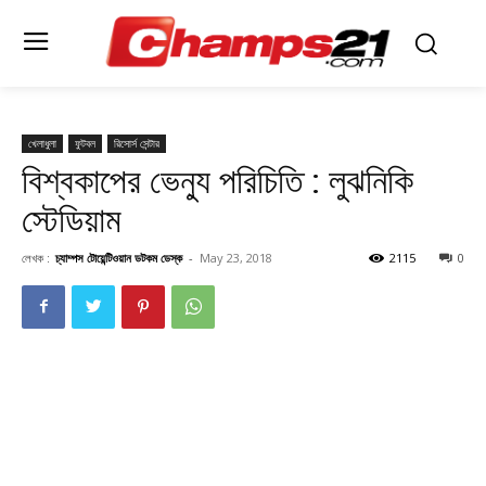
খেলাধুলা
ফুটবল
রিসোর্স সেন্টার
বিশ্বকাপের ভেন্যু পরিচিতি : লুঝনিকি
স্টেডিয়াম
লেখক :
চ্যাম্পস টোয়েন্টিওয়ান ডটকম ডেস্ক
-
May 23, 2018
2115
0