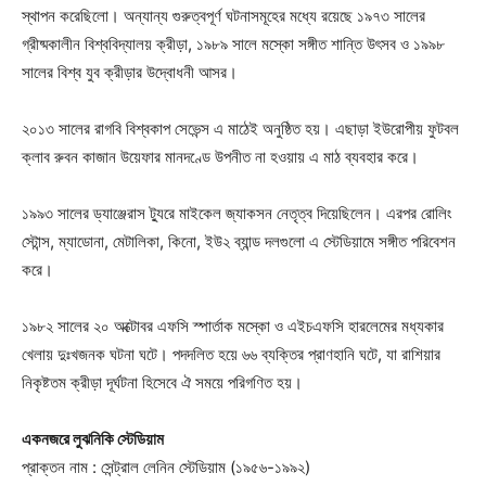
স্থাপন করেছিলো। অন্যান্য গুরুত্বপূর্ণ ঘটনাসমূহের মধ্যে রয়েছে ১৯৭৩ সালের
গ্রীষ্মকালীন বিশ্ববিদ্যালয় ক্রীড়া, ১৯৮৯ সালে মস্কো সঙ্গীত শান্তি উৎসব ও ১৯৯৮
সালের বিশ্ব যুব ক্রীড়ার উদ্বোধনী আসর।
২০১৩ সালের রাগবি বিশ্বকাপ সেভেন্স এ মাঠেই অনুষ্ঠিত হয়। এছাড়া ইউরোপীয় ফুটবল
ক্লাব রুবন কাজান উয়েফার মানদণ্ডে উপনীত না হওয়ায় এ মাঠ ব্যবহার করে।
১৯৯৩ সালের ড্যাঞ্জেরাস ট্যুরে মাইকেল জ্যাকসন নেতৃত্ব দিয়েছিলেন। এরপর রোলিং
স্টোন্স, ম্যাডোনা, মেটালিকা, কিনো, ইউ২ ব্যান্ড দলগুলো এ স্টেডিয়ামে সঙ্গীত পরিবেশন
করে।
১৯৮২ সালের ২০ অক্টোবর এফসি স্পার্তাক মস্কো ও এইচএফসি হারলেমের মধ্যকার
খেলায় দুঃখজনক ঘটনা ঘটে। পদদলিত হয়ে ৬৬ ব্যক্তির প্রাণহানি ঘটে, যা রাশিয়ার
নিকৃষ্টতম ক্রীড়া দূর্ঘটনা হিসেবে ঐ সময়ে পরিগণিত হয়।
Champs21
একনজরে লুঝনিকি স্টেডিয়াম
প্রাক্তন নাম : সেন্ট্রাল লেনিন স্টেডিয়াম (১৯৫৬-১৯৯২)