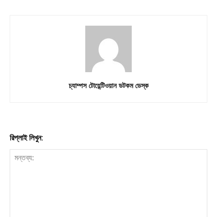
চ্যাম্পস টোয়েন্টিওয়ান ডটকম ডেস্ক
রিপ্লাই লিখুন: