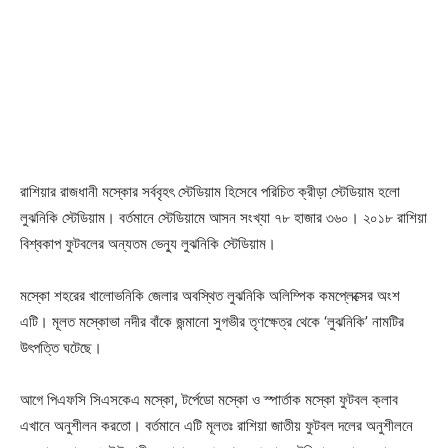
রাশিয়ার রাজধানী মস্কোর সর্ববৃহৎ স্টেডিয়াম হিসেবে পরিচিত ক্রীড়া স্টেডিয়াম হলো
লুঝনিকি স্টেডিয়াম। বর্তমানে স্টেডিয়ামে আসন সংখ্যা ৭৮ হাজার ৩৬০। ২০১৮ রাশিয়া
বিশ্বকাপ ফুটবলের অন্যতম ভেন্যু লুঝনিকি স্টেডিয়াম।
মস্কো শহরের খালোভনিকি জেলার অবস্থিত লুঝনিকি অলিম্পিক কমপ্লেক্সের অংশ
এটি। মূলত মস্কোভা নদীর বাঁকে জন্মানো সুগভীর তৃণক্ষেত্র থেকে ‘লুঝনিকি’ নামটির
উৎপত্তি ঘটেছে।
আগে পিএফসি সিএসকেএ মস্কো, টর্পেডো মস্কো ও স্পার্তাক মস্কো ফুটবল ক্লাব
এখানে অনুশীলন করতো। বর্তমানে এটি মূলতঃ রাশিয়া জাতীয় ফুটবল দলের অনুশীলনে