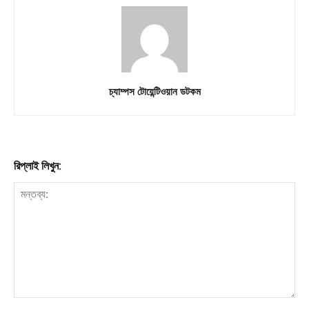
Download PhotoCard
চ্যাম্পস টোয়েন্টিওয়ান ডটকম
রিপ্লাই লিখুন: