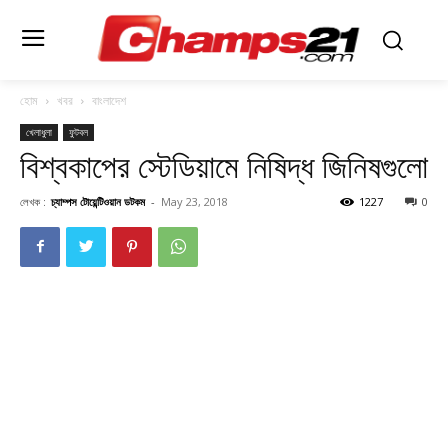
হোম
খবর
বাংলাদেশ
খেলাধুলা
ফুটবল
বিশ্বকাপের স্টেডিয়ামে নিষিদ্ধ জিনিষগুলো
লেখক :
চ্যাম্পস টোয়েন্টিওয়ান ডটকম
-
May 23, 2018
1227
0