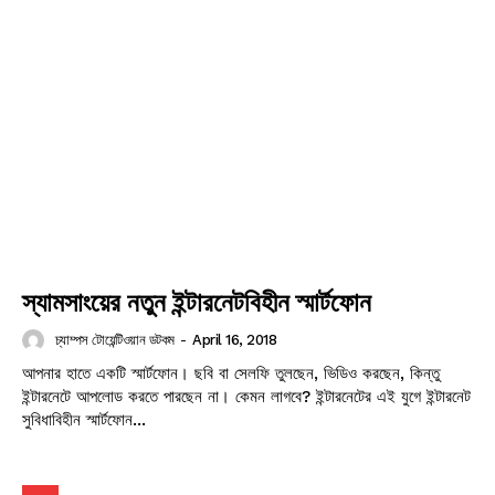
Champs21
স্যামসাংয়ের নতুন ইন্টারনেটবিহীন স্মার্টফোন
চ্যাম্পস টোয়েন্টিওয়ান ডটকম
-
April 16, 2018
আপনার হাতে একটি স্মার্টফোন। ছবি বা সেলফি তুলছেন, ভিডিও করছেন, কিন্তু
Company
ইন্টারনেটে আপলোড করতে পারছেন না। কেমন লাগবে? ইন্টারনেটের এই যুগে ইন্টারনেট
সুবিধাবিহীন স্মার্টফোন...
About
Contact us