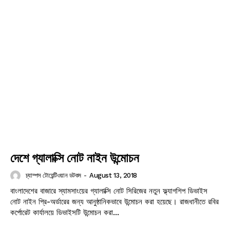
দেশে গ্যালাক্সি নোট নাইন উন্মোচন
চ্যাম্পস টোয়েন্টিওয়ান ডটকম
-
August 13, 2018
বাংলাদেশের বাজারে স্যামসাংয়ের গ্যালাক্সি নোট সিরিজের নতুন ফ্ল্যাগশিপ ডিভাইস
নোট নাইন প্রি-অর্ডারের জন্য আনুষ্ঠানিকভাবে উন্মোচন করা হয়েছে। রাজধানীতে রবির
কর্পোরেট কার্যালয়ে ডিভাইসটি উন্মোচন করা...