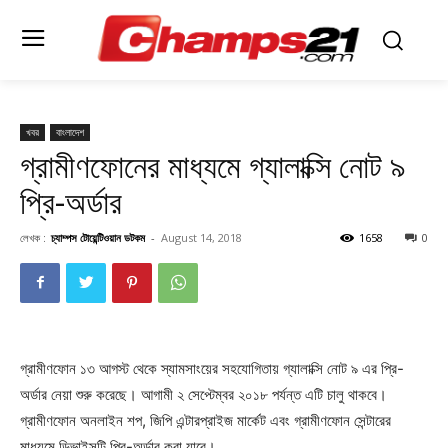
খবর
বাংলাদেশ
গ্রামীণফোনের মাধ্যমে গ্যালাক্সি নোট ৯
প্রি-অর্ডার
লেখক :
চ্যাম্পস টোয়েন্টিওয়ান ডটকম
-
August 14, 2018
1658
0
গ্রামীণফোন ১৩ আগস্ট থেকে স্যামসাংয়ের সহযোগিতায় গ্যালাক্সি নোট ৯ এর প্রি-
অর্ডার নেয়া শুরু করেছে। আগামী ২ সেপ্টেম্বর ২০১৮ পর্যন্ত এটি চালু থাকবে।
গ্রামীণফোন অনলাইন শপ, জিপি এন্টারপ্রাইজ মার্কেট এবং গ্রামীণফোন সেন্টারের
মাধ্যমে ডিভাইসটি প্রি-অর্ডার করা যাবে।