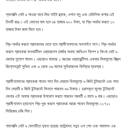
গ্যালাক্সি নোট ৯ পাওয়া যাবে মিড নাইট ব্ল্যাক, ওশান ব্লু এবং মেটালিক কপার এই
তিনটি রঙে। এই ফোনের দাম হবে ৯৪ হাজার ৯০০ টাকা, যা প্রি-অর্ডার করতে ১০
হাজার টাকা জমা দিতে হবে।
প্রি-অর্ডার করতে গ্রাহকদের যেতে হবে গ্রামীণফোনের অনলাইন শপে। প্রি-অর্ডার
করলে গ্রাহকরা কনভার্টিবল ওয়্যারলেস চার্জার অথবা জেবিএল ফ্লিপ ৪ কিংবা নোট ৯
জেতার সুযোগ পাবেন। এছাড়াও থাকছে ১ বছরের ওয়্যারেন্টিসহ একবার বিনামূল্যে স্ক্রিন
রিপ্লেসমেন্ট সুবিধা এবং ৬ থেকে ৩৬ মাসের সুবিধাজনক কিস্তির ব্যবস্থা।
গ্রামীণফোনের গ্রাহকরা পাবেন সাত দিন মেয়াদে বিনামূল্যে ৯ জিবি ইন্টারনেট এবং সাত
দিন মেয়াদী ৪ জিবি ইন্টারনেট কিনতে পারবেন ৯৯ টাকায়। হ্রাসকৃত মূল্যে ইন্টারনেট
কেনার এই অফার গ্রাহকরা উপভোগ করতে পারবেন পরবর্তী ৩ মাসে ৬ বার। এছাড়াও
গ্রামীণফোন চ্যানেলে প্রি-বুক করলে গ্রাহকরা আরো পাবেন বিনামূল্যে ০১৭১১
সিরিজের ৪জি সিম।
গ্যালাক্সি নোট ৯ ফোনটিতে যুক্ত হয়েছে ব্লুটুথসহ নতুন এস পেন এবং স্যামসং এর