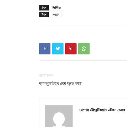
উৎস
জিনিউজ
ট্যাগ
সন্তান
পূর্ববর্তী নিবন্ধ
ক্যালকুলেটরের চেয়ে দ্রুত গণনা
চ্যাম্পস টোয়েন্টিওয়ান ডটকম ডেস্ক