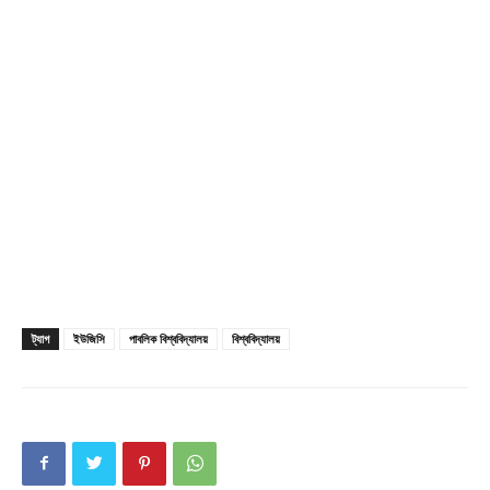
Company
About
Contact us
Subscription Plans
My account
ট্যাগ
ইউজিসি
পাবলিক বিশ্ববিদ্যালয়
বিশ্ববিদ্যালয়
Download PhotoCard