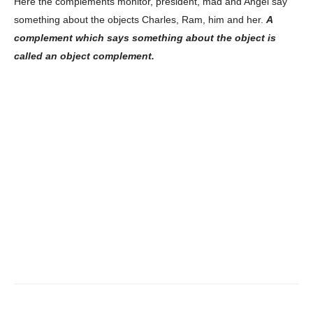
Here the complements monitor, president, mad and Angel say
About
something about the objects Charles, Ram, him and her.
A
Contact us
complement which says something about the object is
called an object complement.
Subscription Plans
My account