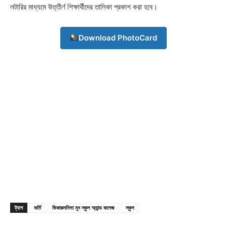
লটারির মাধ্যমে উত্তীর্ণ শিক্ষার্থীদের তালিকা প্রকাশ করা হবে।
Download PhotoCard
Champs21
Company
ট্যাগ
ভর্তি
ভিকারুননিসা নূন স্কুল অ্যান্ড কলেজ
স্কুল
About