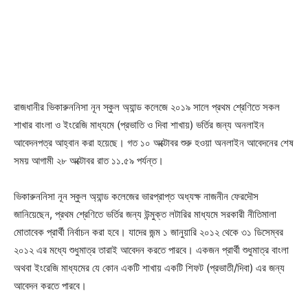
রাজধানীর ভিকারুননিসা নূন স্কুল অ্যান্ড কলেজে ২০১৯ সালে প্রথম শ্রেণিতে সকল
শাখার বাংলা ও ইংরেজি মাধ্যমে (প্রভাতি ও দিবা শাখায়) ভর্তির জন্য অনলাইন
আবেদনপত্র আহ্বান করা হয়েছে। গত ১০ অক্টোবর শুরু হওয়া অনলাইন আবেদনের শেষ
সময় আগামী ২৮ অক্টোবর রাত ১১.৫৯ পর্যন্ত।
ভিকারুননিসা নূন স্কুল অ্যান্ড কলেজের ভারপ্রাপ্ত অধ্যক্ষ নাজনীন ফেরদৌস
জানিয়েছেন, প্রথম শ্রেণিতে ভর্তির জন্য উন্মুক্ত লটারির মাধ্যমে সরকারী নীতিমালা
মোতাবেক প্রার্থী নির্বাচন করা হবে। যাদের জন্ম ১ জানুয়ারি ২০১২ থেকে ৩১ ডিসেম্বর
২০১২ এর মধ্যে শুধুমাত্র তারাই আবেদন করতে পারবে। একজন প্রার্থী শুধুমাত্র বাংলা
অথবা ইংরেজি মাধ্যমের যে কোন একটি শাখায় একটি শিফট (প্রভাতী/দিবা) এর জন্য
আবেদন করতে পারবে।