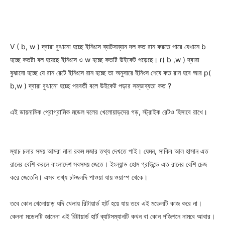
V ( b, w ) দ্বারা বুঝানো হচ্ছে ইনিংসে ব্যাটসম্যান দল কত রান করতে পারে যেখানে b
হচ্ছে কতটা বল হয়েছে ইনিংসে ও w হচ্ছে কতটি উইকেট পড়েছে। r( b ,w ) দ্বারা
বুঝানো হচ্ছে যে রান রেটে ইনিংসে রান হচ্ছে তা অনুসারে ইনিংস শেষে কত রান হবে আর p(
b,w ) দ্বারা বুঝানো হচ্ছে পরবর্তী বলে উইকেট পড়ার সম্ভাব্যতা কত ?
এই ডায়নামিক প্রোগ্রামিক মডেল দলের খেলোয়াড়দের গড়, স্ট্রাইক রেটও হিসাবে রাখে।
ম্যাচ চলার সময় আমরা নানা রকম মজার তথ্য দেখতে পাই। যেমন, সাকিব আল হাসান এত
রানের বেশি করলে বাংলাদেশ সবসময় জেতে। ইংল্যান্ড হোম গ্রাউন্ডে এত রানের বেশি চেজ
করে জেতেনি। এসব তথ্য চটজলদি পাওয়া যায় ওয়াস্প থেকে।
তবে কোন খেলোয়াড় যদি খেলায় রিটায়ার্ড হার্ট হয়ে যায় তবে এই মডেলটি কাজ করে না।
কেননা মডেলটি জানেনা এই রিটায়ার্ড হার্ট ব্যাটসম্যানটি কখন বা কোন পজিশনে নামবে আবার।