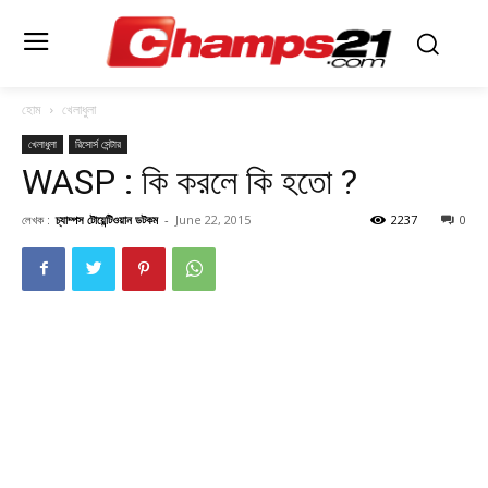
হোম
খেলাধুলা
খেলাধুলা
রিসোর্স সেন্টার
WASP : কি করলে কি হতো ?
লেখক :
চ্যাম্পস টোয়েন্টিওয়ান ডটকম
-
June 22, 2015
2237
0