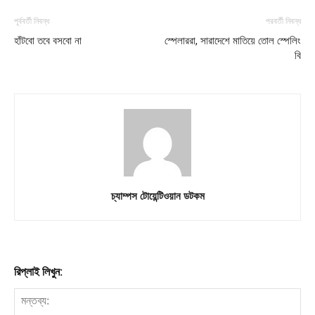
পূর্ববর্তী নিবন্ধ
পরবর্তী নিবন্ধ
হাঁটবো তবে বসবো না
স্পেলাররা, সারাদেশে মাতিয়ে তোল স্পেলিং
বি
চ্যাম্পস টোয়েন্টিওয়ান ডটকম
রিপ্লাই লিখুন: