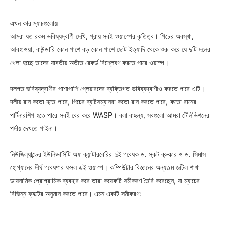
এখন কার ম্যাচগুলোয়
আমরা যত রকম ভবিষ্যদ্বাণী দেখি, প্রায় সবই ওয়াস্পের কৃতিত্ব। পিচের অবস্থা,
আবহাওয়া, বাউন্ডারি কোন পাশে বড় কোন পাশে ছোট ইত্যাদি থেকে শুরু করে যে দুটি দলের
খেলা হচ্ছে তাদের যাবতীয় অতীত রেকর্ড বিশ্লেষণ করতে পারে ওয়াস্প।
দলগত ভবিষ্যদ্বাণীর পাশাপাশি প্লেয়ারদের ব্যক্তিগত ভবিষ্যদ্বাণীও করতে পারে এটি।
দলীয় রান কতো হতে পারে, পিচের ব্যাটসম্যানরা কতো রান করতে পারে, কতো রানের
পার্টনারশিপ হতে পারে সবই বের করে WASP। বলা বাহুল্য, সবগুলো আমরা টেলিভিশনের
পর্দায় দেখতে পাইনা।
নিউজিল্যান্ডের ইউনিভার্সিটি অফ ক্যান্টারবেরির দুই গবেষক ড. স্কট ব্রুকার ও ড. সিমাস
হোগ্যানের দীর্ঘ গবেষণার ফসল এই ওয়াস্প। কম্পিউটার বিজ্ঞানের অন্যতম জটিল শাখা
ডায়নামিক প্রোগ্রামিক ব্যবহার করে তারা কয়েকটি সমীকরণ তৈরি করেছেন, যা ম্যাচের
বিভিন্ন ফ্যাক্টর অনুমান করতে পারে। এমন একটি সমীকরণ: