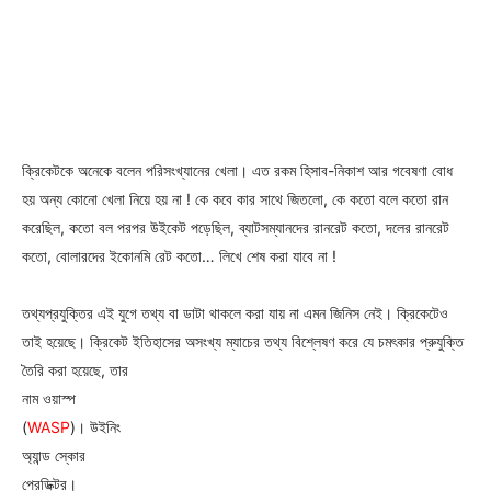
ক্রিকেটকে অনেকে বলেন পরিসংখ্যানের খেলা। এত রকম হিসাব-নিকাশ আর গবেষণা বোধ
হয় অন্য কোনো খেলা নিয়ে হয় না ! কে কবে কার সাথে জিতলো, কে কতো বলে কতো রান
করেছিল, কতো বল পরপর উইকেট পড়েছিল, ব্যাটসম্যানদের রানরেট কতো, দলের রানরেট
কতো, বোলারদের ইকোনমি রেট কতো… লিখে শেষ করা যাবে না !
তথ্যপ্রযুক্তির এই যুগে তথ্য বা ডাটা থাকলে করা যায় না এমন জিনিস নেই। ক্রিকেটেও
তাই হয়েছে। ক্রিকেট ইতিহাসের অসংখ্য ম্যাচের তথ্য বিশ্লেষণ করে যে
চমৎকার প্রুযুক্তি
তৈরি করা হয়েছে, তার
নাম ওয়াস্প
(
WASP
)। উইনিং
অ্যান্ড স্কোর
প্রেডিক্টর।