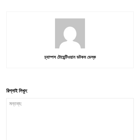
চ্যাম্পস টোয়েন্টিওয়ান ডটকম ডেস্ক
রিপ্লাই লিখুন: