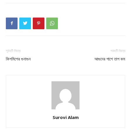
Champs21
Company
পূর্ববর্তী নিবন্ধ
পরবর্তী নিবন্ধ
কিশমিশের গুনাগুন
আগুনের পাশে তাপ কম
About
Contact us
Subscription Plans
My account
Download PhotoCard
Surovi Alam