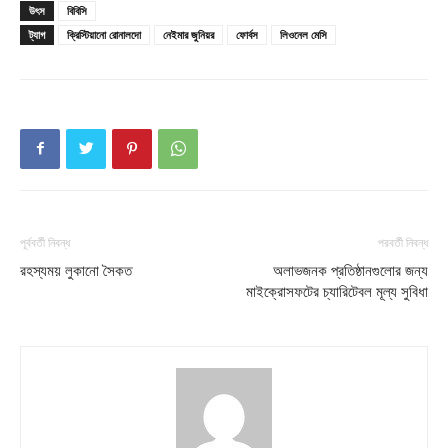
Company
উৎস
বিবিসি
ট্যাগ
ক্রিস্টিয়ানো রোনালদো
নেইমার জুনিয়র
ফোর্বস
লিওনেল মেসি
About
Contact us
Subscription Plans
My account
Download PhotoCard
পূর্ববর্তী নিবন্ধ
পরবর্তী নিবন্ধ
রহস্যময় লুকানো সৈকত
অলাভজনক প্রতিষ্ঠানগুলোর জন্য
মাইক্রোসফটের চ্যারিটেবল মূল্য সুবিধা