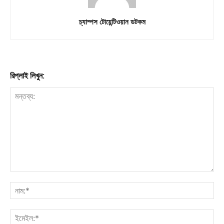
চ্যাম্পস টোয়েন্টিওয়ান ডটকম
রিপ্লাই লিখুন: