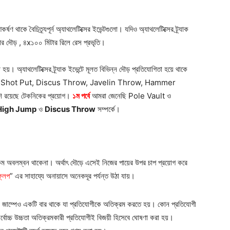
 থাকে বৈচিত্র্যপূর্ন অ্যাথলেটিক্সের ইভেন্টগুলো। যদিও অ্যাথলেটিক্সের ট্র্যাক
টার দৌড় , ৪x১০০ মিটার রিলে রেস প্রভৃতি।
। অ্যাথলেটিক্সের ট্র্যাক ইভেন্টে মূলত বিভিন্ন দৌড় প্রতিযোগিতা হয়ে থাকে
 Jump, Shot Put, Discus Throw, Javelin Throw, Hammer
শি রয়েছে টেকনিকের প্রয়োগ।
১ম পর্বে
আমরা জেনেছি Pole Vault ও
High Jump
ও
Discus Throw
সম্পর্কে।
রকম অবলম্বন থাকেনা। অর্থাৎ দৌড়ে এসেই নিজের পায়ের উপর চাপ প্রয়োগ করে
ফ্লপ
” এর সাহায্যে অনায়াসে অনেকদূর পর্যন্ত উঠা যায়।
হাই জাম্পেও একটি বার থাকে যা প্রতিযোগীকে অতিক্রম করতে হয়। কোন প্রতিযোগী
র্বোচ্চ উচ্চতা অতিক্রমকারী প্রতিযোগীই বিজয়ী হিসেবে ঘোষণা করা হয়।