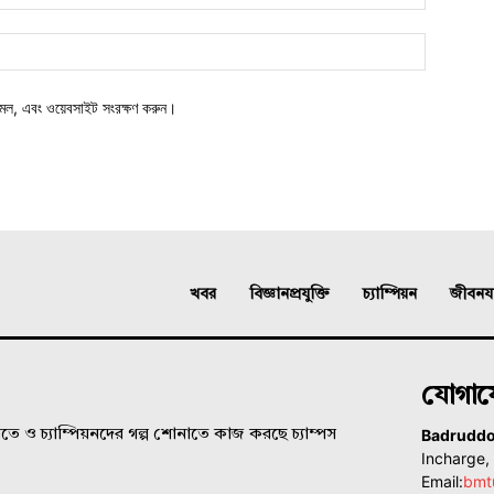
মেল, এবং ওয়েবসাইট সংরক্ষণ করুন।
খবর
বিজ্ঞানপ্রযুক্তি
চ্যাম্পিয়ন
জীবনযাত
যোগা
Badrudd
ে ও চ্যাম্পিয়নদের গল্প শোনাতে কাজ করছে চ্যাম্পস
Incharge
Email:
bmt