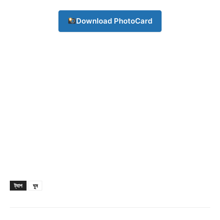
Champs21
Download PhotoCard
Company
About
Contact us
Subscription Plans
My account
Download PhotoCard
ট্যাগ
ঘুম