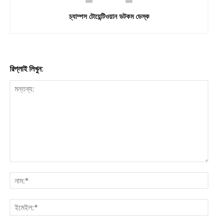
চ্যাম্পস টোয়েন্টিওয়ান ডটকম ডেস্ক
রিপ্লাই লিখুন: