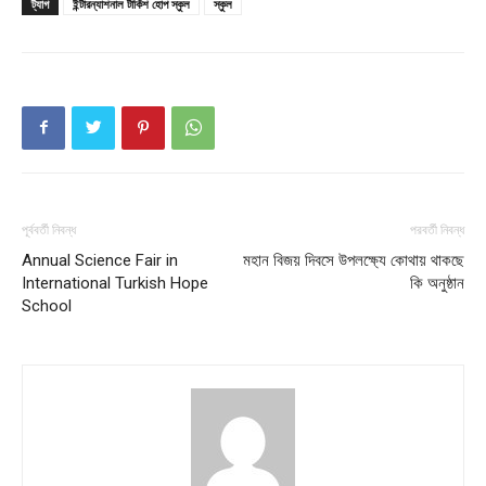
ট্যাগ
ইন্টারন্যাশনাল টার্কিশ হোপ স্কুল
স্কুল
Champs21
Company
পূর্ববর্তী নিবন্ধ
পরবর্তী নিবন্ধ
Annual Science Fair in
মহান বিজয় দিবসে উপলক্ষ্যে কোথায় থাকছে
International Turkish Hope
কি অনুষ্ঠান
About
School
Contact us
Subscription Plans
My account
Download PhotoCard