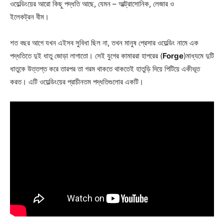
ওয়েল্ডিংয়ের আরো কিছু পদ্ধতি আছে, যেমন – আল্ট্রাসোনিক, লেজার ও
ইলেকট্রন বীম।
শত বছর আগে যখন এইসব সুবিধা ছিল না, তখন মানুষ প্রেসার ওয়েল্ডিং নামে এক
পদ্ধতিতে দুই ধাতু জোড়া লাগাতো। সেই যুগের কামাররা হাপরের (
Forge
)মাধ্যমে দুটি
ধাতুকে উত্তপ্ত করে তারপর তা গরম থাকতে থাকতেই হাতুড়ি দিয়ে পিটিয়ে একীভূত
করত। এটি ওয়েল্ডিংয়ের প্রাচীনতম পদ্ধতিগুলোর একটি।
Champs21
Company
About
Contact us