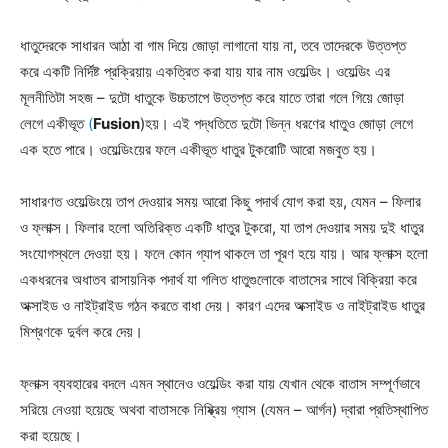
ধাতুদেরকে সাধারন আঠা বা গাম দিয়ে জোড়া লাগানো যায় না, তবে তাদেরকে উত্তপ্ত
করে একটি নির্দিষ্ট প্রক্রিয়ায় একত্রিত করা যায় যার নাম ওয়েল্ডিং। ওয়েল্ডিং এর
মূলনীতিটা সহজ – দুটো ধাতুকে উচ্চতাপে উত্তপ্ত করে যাতে তারা গলে গিয়ে জোড়া
লেগে একীভূত
(
Fusion
)হয়। এই পদ্ধতিতে দুটো ভিন্ন ধরণের ধাতুও জোড়া লেগে
এক হতে পারে। ওয়েল্ডিংয়ের ফলে একীভূত ধাতুর টুকরোটি আরো মজবুত হয়।
সাধারণত ওয়েল্ডিংয়ে তাপ দেওয়ার সময় আরো কিছু পদার্থ যোগ করা হয়, যেমন – ফিলার
ও ফ্লাক্স। ফিলার হলো অতিরিক্ত একটি ধাতুর টুকরো, যা তাপ দেওয়ার সময় দুই ধাতুর
সংযোগস্থলে দেওয়া হয়। ফলে কোন গ্যাপ থাকলে তা পূরণ হয়ে যায়। আর ফ্লাক্স হলো
একধরনের অধাতব রাসায়নিক পদার্থ যা গলিত ধাতুগুলোকে বাতাসের সাথে বিক্রিয়া করে
অক্সাইড ও নাইট্রাইড গঠন করতে বাধা দেয়। কারণ এদের অক্সাইড ও নাইট্রাইড ধাতুর
মিশ্রণকে দুর্বল করে দেয়।
ফ্লাক্স ব্যবহারের বদলে এমন স্থানেও ওয়েল্ডিং করা যায় যেখান থেকে বাতাস সম্পূর্ণভাবে
সরিয়ে নেওয়া হয়েছে অথবা বাতাসকে নিষ্ক্রিয় গ্যাস (যেমন – আর্গন) দ্বারা প্রতিস্থাপিত
করা হয়েছে।