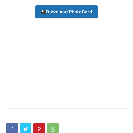
Subscription Plans
Download PhotoCard
My account
Download PhotoCard