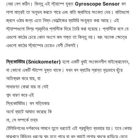
নেয়া বেশ কঠিন। কিন্তু এই স্ট্যাম্পে যুক্ত
Gyroscope Sensor
বল
লাগা মাত্রই তা অনুভব করতে পারে এবং বাতি জ্বালিয়ে সংকেত দেয়। বাতিগুলো
জ্বলে ওঠার জন্য এতে নিম্ন ভোল্টেজের ব্যাটারি সংযুক্ত করা আছে। এই
স্ট্যাম্পগুলো মিশ্র প্রকৃতির প্লাস্টিক দিয়ে তৈরি করা হয়েছে। প্লাস্টিক বলে যে
এগুলো কাঠের চেয়ে কোন অংশে কম শক্ত তা কিন্তু নয়। বরং অনেক ক্ষেত্রে
এগুলো কাঠের স্ট্যাম্পের চেয়েও বেশী টেকসই।
স্নিকোমিটার (Snickometer)
হলো একটি খুবই সংবেদনশীল মাইক্রোফোন,
যা কোনো একটি স্টাম্পে যুক্ত থাকে। যখন বল ব্যাটের প্রান্ত মৃদুভাবে ছুঁয়ে
অতিক্রম করে যায়, যা
সাধারণত বোঝা যায় না সেই
শব্দ ধারণ করে এই
স্নিকোমিটার। বল সত্যিকার
অর্থে ব্যাটে আঘাত করেছে কি
না, সে সম্পর্কে তথ্য
টেলিভিশনের দর্শকদের সামনে তুলে ধরতেই এই প্রযুক্তি ব্যবহার হয়। তবে খেলার
মাঝখানে বিভিন্ন ধরণের শব্দ হতে পারে যা বল ব্যাটে লাগার শব্দকে ছাড়িয়ে যেতে