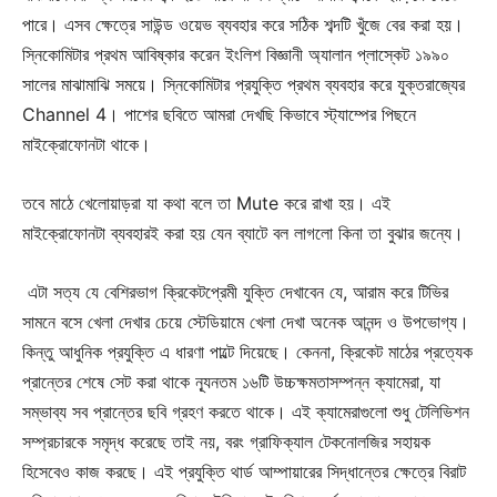
Champs21
পারে। এসব ক্ষেত্রে সাউন্ড ওয়েভ ব্যবহার করে সঠিক শব্দটি খুঁজে বের করা হয়।
স্নিকোমিটার প্রথম আবিষ্কার করেন ইংলিশ বিজ্ঞানী অ্যালান প্লাস্কেট ১৯৯০
সালের মাঝামাঝি সময়ে। স্নিকোমিটার প্রযুক্তি প্রথম ব্যবহার করে যুক্তরাজ্যের
Channel 4। পাশের ছবিতে আমরা দেখছি কিভাবে স্ট্যাম্পের পিছনে
মাইক্রোফোনটা থাকে।
Company
তবে মাঠে খেলোয়াড়রা যা কথা বলে তা Mute করে রাখা হয়। এই
মাইক্রোফোনটা ব্যবহারই করা হয় যেন ব্যাটে বল লাগলো কিনা তা বুঝার জন্যে।
About
Contact us
এটা সত্য যে বেশিরভাগ ক্রিকেটপ্রেমী যুক্তি দেখাবেন যে, আরাম করে টিভির
Subscription Plans
সামনে বসে খেলা দেখার চেয়ে স্টেডিয়ামে খেলা দেখা অনেক আনন্দ ও উপভোগ্য।
My account
কিন্তু আধুনিক প্রযুক্তি এ ধারণা পাল্টে দিয়েছে। কেননা, ক্রিকেট মাঠের প্রত্যেক
প্রান্তের শেষে সেট করা থাকে ন্যূনতম ১৬টি উচ্চক্ষমতাসম্পন্ন ক্যামেরা, যা
সম্ভাব্য সব প্রান্তের ছবি গ্রহণ করতে থাকে। এই ক্যামেরাগুলো শুধু টেলিভিশন
Download PhotoCard
সম্প্রচারকে সমৃদ্ধ করেছে তাই নয়, বরং গ্রাফিক্যাল টেকনোলজির সহায়ক
হিসেবেও কাজ করছে। এই প্রযুক্তি থার্ড আম্পায়ারের সিদ্ধান্তের ক্ষেত্রে বিরাট