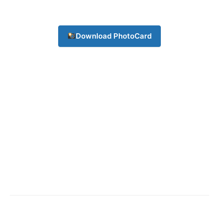
Champs21
Download PhotoCard
Company
About
Contact us
Subscription Plans
My account
Download PhotoCard