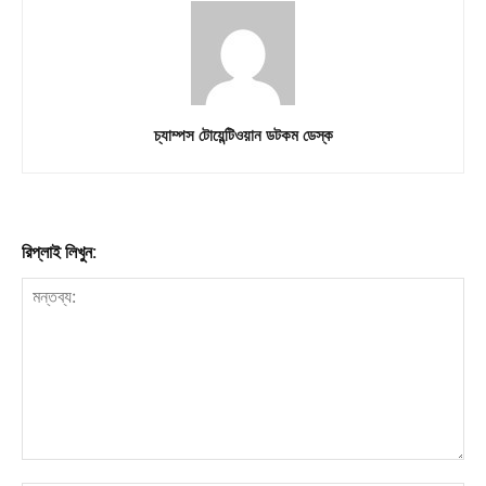
Download PhotoCard
চ্যাম্পস টোয়েন্টিওয়ান ডটকম ডেস্ক
রিপ্লাই লিখুন: