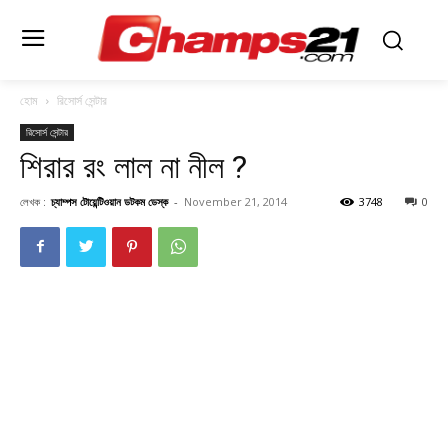
হোম
রিসোর্স সেন্টার
রিসোর্স সেন্টার
শিরার রং লাল না নীল ?
লেখক :
চ্যাম্পস টোয়েন্টিওয়ান ডটকম ডেস্ক
-
November 21, 2014
3748
0