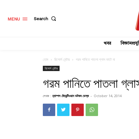
Search
MENU
খবর
বিজ্ঞানপ্রযুক
হোম
রিসোর্স সেন্টার
গরম পানিতে পাতলা গ্লাস ফাটে না
রিসোর্স সেন্টার
গরম পানিতে পাতলা গ্লা
লেখক :
চ্যাম্পস টোয়েন্টিওয়ান ডটকম ডেস্ক
-
October 14, 2014