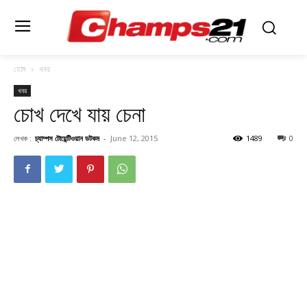
হোম
খবর
খবর
চােখ দেখে যায় চেনা
লেখক :
চ্যাম্পস টোয়েন্টিওয়ান ডটকম
-
June 12, 2015
1489
0