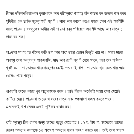
চীনের দক্ষিণপশ্চিমাঞ্চলে কুয়াশাঘন আর বৃষ্টিস্নাত পাহাড়ে বাঁশগাছের ঘন জঙ্গলে বাস করে
পৃথিবীর এক দুর্লভ স্তন্যপায়ী প্রাণী। সাদা আর কালো রঙের পশমে ঢাকা এই প্রাণীটি
হচ্ছে পাণ্ডা। ভল্লুকের আত্মীয় এই পাণ্ডা বন্য পরিবেশে অবশিষ্ট আছে আর মাত্র ১
হাজারের মত।
পাণ্ডারা সাধারণত বাঁশের কচি ডগা আর পাতা ছাড়া তেমন কিছুই খায় না। মাঝে মাঝে
অবশ্য তারা অন্যান্য শাকসবজি, মাছ আর ছোট প্রাণী খেয়ে থাকে, তবে তার পরিমাণ
খুবই কম। পাণ্ডাদের খাদ্যগ্রহণের ৯৯% শতাংশই বাঁশ। পাণ্ডারা খুব দ্রুত খায় আর
খেতেও পারে প্রচুর।
খাওয়াটা তাদের কাছে খুব আনন্দদায়ক কাজ। তাই দিনের অর্ধেকটা সময় তারা খেয়েই
কাটিয়ে দেয়। পাণ্ডারা তাদের খাবারের মাত্র এক-পঞ্চমাংশ হজম করতে পারে।
এমনিতেই বাঁশ তেমন একটা পুষ্টিকর খাবার নয়।
তাই স্বাস্থ্য ঠিক রাখার জন্য তাদের প্রচুর খেতে হয়। ১২ ঘণ্টায় পাণ্ডাদেরকে তাদের
দেহের ওজনের কমপক্ষে ১৫ শতাংশ ওজনের খাবার গ্রহণ করতে হয়। তাই তারা খায়ও