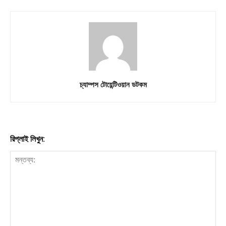
চ্যাম্পস টোয়েন্টিওয়ান ডটকম
রিপ্লাই লিখুন: