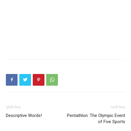
Company
About
Contact us
Subscription Plans
My account
পূর্ববর্তী নিবন্ধ
পরবর্তী নিবন্ধ
Descriptive Words!
Pentathlon: The Olympic Event
of Five Sports