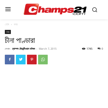
হোম
খবর
খবর
চীনা পাণ্ডারা
লেখক :
চ্যাম্পস টোয়েন্টিওয়ান ডটকম
-
March 7, 2015
1745
0