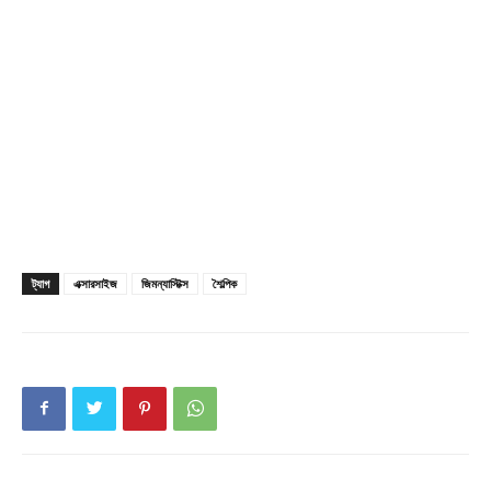
My account
Download PhotoCard
ট্যাগ
এক্সারসাইজ
জিমন্যাস্টিক্স
শৈল্পিক