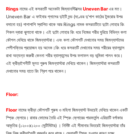
Rings
নামের এই কসরতটি অনেকটা জিম্যানস্টিক্সের
Uneven Bar
এর মত।
Uneven Bar এ ফাইবার গ্লাসের দুইটি দন্ড (দণ্ডের দু’পাশ কাঠের টুকরোর উপর
বসানো হয়) পাশাপাশি স্থাপিত থাকে আর Rings নামক কসরতটিতে দুটো লোহার রিং
শিকল দ্বারা ঝুলানো থাকে। এই দুটো লোহার রিং ধরে নিজের শরীর ঘুরিয়ে বিভিন্ন কলা
কৌশল দেখিয়ে থাকে জিমন্যাস্টরা। এবং কলা কৌশলটি দেখানোর সময়
জিমন্যাস্টদের
পেশীশক্তির প্রয়োজন হয় অনেক।
রিং ধরে কসরতটি দেখানোর সময় শরীরের ব্যাল্যান্স
রাখা অত্যন্ত জরুরী কেননা শরীর ব্যাল্যান্সের উপর ফলাফল বড় ভূমিকা পালন করে।
এই ক্রীড়াশৈলীটি মূলত পুরুষ জিমন্যাস্টরা দেখিয়ে থাকেন। জিমন্যাস্টরা কসরতটি
দেখানোর সময় হাতে রিং গ্রিপ পরে থাকেন।
Floor:
Floor
নামের ক্রীড়া কৌশলটি পুরুষ ও মহিলা জিমন্যাস্ট উভয়েই দেখিয়ে থাকেন একটি
স্প্রিং ফ্লোরে। রাবার ফোমের তৈরি এই স্প্রিং ফ্লোরের পারফর্মেন্স এরিয়াটি বর্গাকার
আকৃতির (১২০০x১২০০ সেন্টিমিটার) । নির্দিষ্ট এই সীমানার ভিতরেই জিমন্যাস্টরা তাঁর
নিজ নিজ ক্রীড়াশৈলী প্রদর্শন করে থাকে। ফ্লোরটি স্প্রিং হওয়ার কারণ হচ্ছে