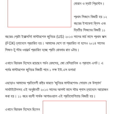
মোরান ও ম্যাট প্রিস্টেন।
প্রথম সিজনে বিজয়ী হয় ১২
বছরের ইসাবেলা ব্লিস এবং
দ্বিতীয় সিজনের বিজয়ী ১১
বছরের গ্রেটা ইয়াক্সলি! মাস্টারশেফ জুনিয়র (US) ২০১৩ সালের মার্চ মাসে প্রথম ফক্স
(FOX) চ্যানেলে প্রচারিত হয়। আমাদের দেশে তা প্রচারিত না হলেও ২০১৪ সালের
সিজন-টু স্টার ওয়ার্ল্ডে প্রচারিত হচ্ছে প্রতি রোববার রাত ৯টায়।
Champs21
এখানে বিচারক হিসেবে রয়েছেন গর্ডন রেমসেয়, জো বেসিয়ানিক ও গ্রাহাম এলট। এ
পর্বের মাস্টারশেফ জুনিয়র বিজয়ী পাবে ১ লক্ষ ইউ.এস ডলার!
এছাড়াও আমাদের প্রতিবেশী রাষ্ট্র ভারতে 'জুনিয়র মাস্টারশেফঃ সোয়াদ কে উস্তাদ'
সাবটাইটেলসহ এই অনুষ্ঠানটি ২০১৩ সালের আগস্ট মাসে স্টার প্লাস চ্যানেলে আয়োজন
Company
করা হয়। ১১ বছর বয়সী সার্থক আগারওয়াল এই প্রতিযোগিতায় বিজয়ী হয়।
About
এখানে বিচারক হিসেবে ছিলেন
Contact us