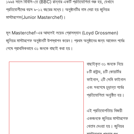
১৯৯৪ সালে বিবিসি-তে (BBC) রান্নার একটি প্রতিযোগিতা শুরু হয়, যেখানে
প্রতিযোগীদের বয়স ৯-১২ বছরের মধ্যে। অনুষ্ঠানটির নাম দেয়া হয় জুনিয়র
মাস্টারশেফ(Junior Masterchef)।
মূল Masterchef-এর আদলেই লয়েড গ্রোসম্যান (Loyd Grossmen)
জুনিয়র মাস্টারশেফ অনুষ্ঠানটি উপস্থাপন করেন। প্রথম অনুষ্ঠানের জন্য আবেদন পর্বের
শেষে প্রাথমিকভাবে ৩১ জনকে বাছাই করা হয়।
বাছাইকৃত ৩১ জনকে নিয়ে
৮টি রাউন্ড, ৪টি কোয়ার্টার
ফাইনাল, ২টি সেমি ফাইনাল
এবং সবশেষে চূড়ান্ত পর্বের
প্রতিযোগিতা অনুষ্ঠিত হয়।
এই প্রতিযোগতিায় বিজয়ী
একজনকে জুনিয়র মাস্টারশেফ
খেতাব দেওয়া হয়। জুনিয়র
মাস্টারশেফ প্রথমে শুধু