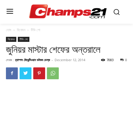
হোম
বিনোদন
টিভি শো
বিনোদন
টিভি শো
জুনিয়র মাস্টার শেফের অন্তরালে
লেখক :
চ্যাম্পস টোয়েন্টিওয়ান ডটকম ডেস্ক
-
December 12, 2014
7083
0