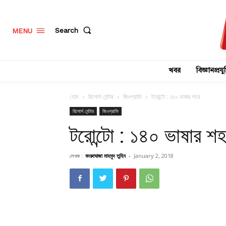
Search
MENU
খবর
বিজ্ঞানপ্রযুক
হোম
রিসোর্স সেন্টার
জিওগ্রাফি
টরোন্টো : ১৪০ ভাষার শহর
রিসোর্স সেন্টার
জিওগ্রাফি
টরোন্টো : ১৪০ ভাষার শ
লেখক :
বদরুদ্দোজা মাহমুদ তুহিন
-
January 2, 2018