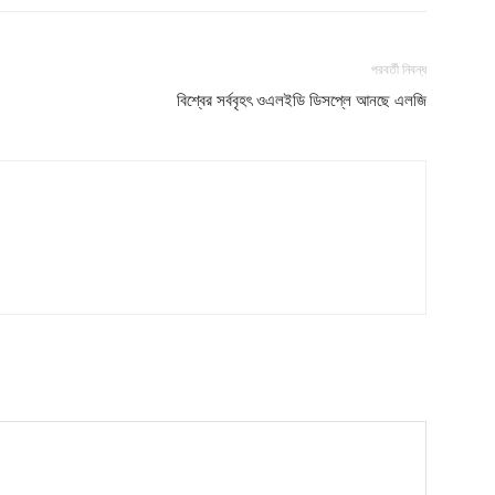
My account
Download PhotoCard
পরবর্তী নিবন্ধ
বিশ্বের সর্ববৃহৎ ওএলইডি ডিসপ্লে আনছে এলজি