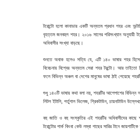
টরোন্টো হলো কানাডার একটি অন্যতম প্রধান শহর এবং অন্টার
বৃহত্তম জনবহুল শহর। ২০১৬ সালের পরিসংখ্যান অনুযায়ী টরো
অধিবাসীর সংখ্যা বাড়ছে।
শুনতে অবাক হলেও সত্যি যে, এটি ১৪০ ভাষার শহর হিসেব
বিবেচনায় বিশ্বের অন্যতম সেরা শহর টরন্টো। আর তাইতো ব
ফলে বিভিন্ন অঞ্চল বা দেশের মানুষের ভাষা ঠাই পেয়েছে শহ
শুধু ১৪০টি ভাষায় কথা বলা নয়, শহরটির আশেপাশের বিভিন্ন অ
লিটল ইটালি, পর্তুগাল ভিলেজ, গ্রিকটাউন, চায়নাটাউন উল্লে
বহু জাতি ও বহু সংস্কৃতির এই শহরটির অধিবাসীদের কাছে শ
টরোন্টোর পার্ক কিংবা কেউ লম্বা গাছের সারির টানে জায়গাট