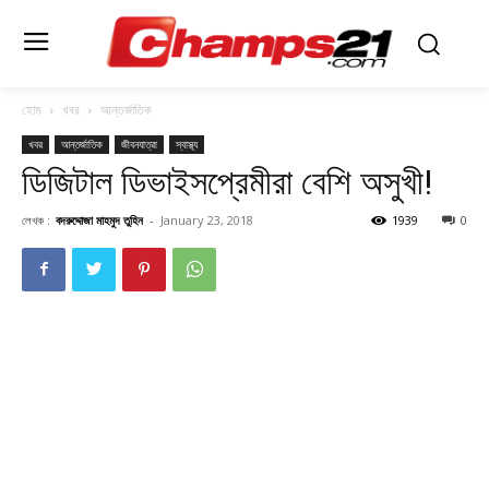
হোম
খবর
আন্তর্জাতিক
খবর
আন্তর্জাতিক
জীবনযাত্রা
স্বাস্থ্য
ডিজিটাল ডিভাইসপ্রেমীরা বেশি অসুখী!
লেখক :
বদরুদ্দোজা মাহমুদ তুহিন
-
January 23, 2018
1939
0