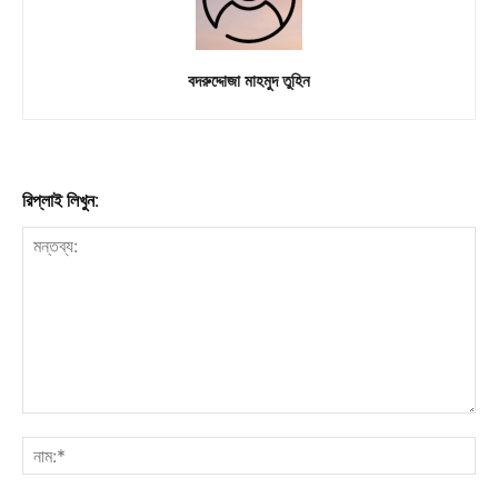
বদরুদ্দোজা মাহমুদ তুহিন
রিপ্লাই লিখুন: