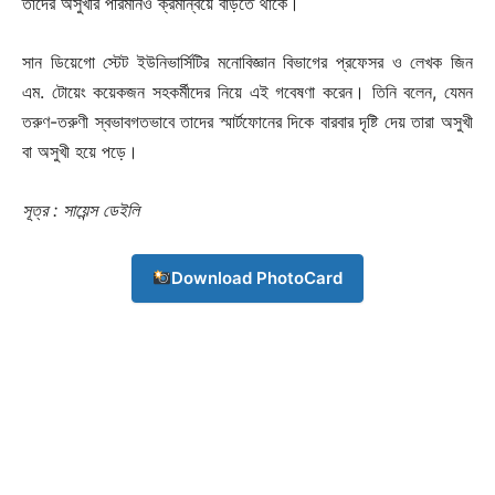
তাদের অসুখীর পরিমানও ক্রমান্বয়ে বাড়তে থাকে।
সান ডিয়েগো স্টেট ইউনিভার্সিটির মনোবিজ্ঞান বিভাগের প্রফেসর ও লেখক জিন
এম. টোয়েং কয়েকজন সহকর্মীদের নিয়ে এই গবেষণা করেন। তিনি বলেন, যেমন
তরুণ-তরুণী স্বভাবগতভাবে তাদের স্মার্টফোনের দিকে বারবার দৃষ্টি দেয় তারা অসুখী
বা অসুখী হয়ে পড়ে।
সূত্র : সায়েন্স ডেইলি
Download PhotoCard