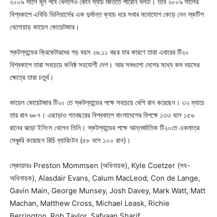
২০০৯ সালে মূল পর্বে খেললেও কোন ম্যাচ জিততে পারেনি দলটি। তবে ২০০৯ সালের
বিশ্বকাপে এবিডি ভিলিয়ার্সের এক দুর্দান্ত ক্যাচ ধরে সবার মনোযোগ কেড়ে নেন স্কটিশ
খেলোয়াড় কায়েল কোয়েটজার।
স্কটল্যান্ডের ক্রিকেটারদের গড় বয়স ২৬.১১ বছর যার কারণে তারা এবারের টি২০
বিশ্বকাপে তারা সবচেয়ে কনিষ্ঠ সহযোগী দেশ। আর সবগুলো দেশের মধ্যে কম বয়সের
ক্ষেত্রে তারা চতুর্থ।
কায়েল কোয়েটজার টি২০ তে স্কটল্যান্ডের পক্ষে সবচেয়ে বেশি রান করেছেন। ৩২ ম্যাচে
তার রান ৬৮৭। এছাড়াও গতবছরের বিশ্বকাপে বাংলাদেশের বিপক্ষে ১৩৩ বলে ১৫৬
রানের ঝড়ো ইনিংস খেলেন তিনি। স্কটল্যান্ডের পক্ষে আন্তর্জাতিক টি২০তে একমাত্র
সেঞ্চুরি করেছেন রিচি ব্যারিংটন (৫৮ বলে ১০০ রান)।
স্কোয়াডঃ Preston Mommsen (অধিনায়ক), Kyle Coetzer (সহ-
অধিনায়ক), Alasdair Evans, Calum MacLeod, Con de Lange,
Gavin Main, George Munsey, Josh Davey, Mark Watt, Matt
Machan, Matthew Cross, Michael Leask, Richie
Berrington, Rob Taylor, Safyaan Sharif.