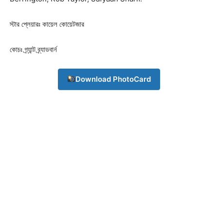
স্টার প্লেয়ারঃ কায়েল কোয়েটজার
কোচঃ গ্র্যান্ট ব্র্যাডবার্ন
Download PhotoCard
Champs21
Company