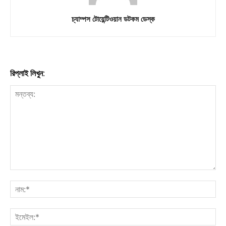
চ্যাম্পস টোয়েন্টিওয়ান ডটকম ডেস্ক
রিপ্লাই লিখুন: